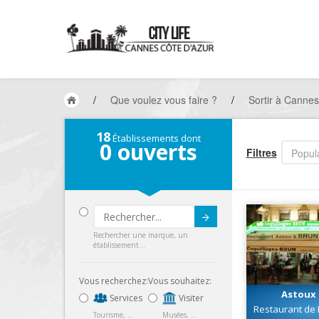
/
Que voulez vous faire ?
/
Sortir à Cannes
18
Établissements dont
0
ouverts
Filtres
Popula
Submit
Rechercher une marque, un
établissement...
Vous recherchez:
Vous souhaitez:
Astoux 
Services
Visiter
Restaurant de 
Tourisme, ...
Musées, ...