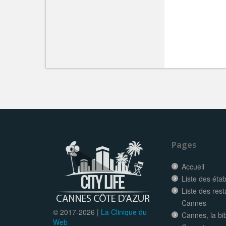
Pages
Accueil
Liste des éta
Liste des res
Cannes
© 2017-
2026 |
La Clinique du
Cannes, la bi
Web