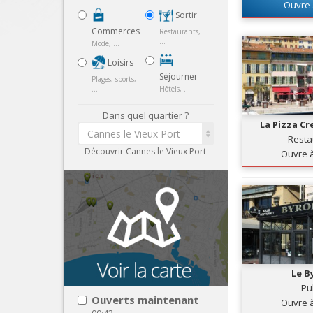
Pois
Ouvre 
Sortir
Commerces
Restaurants,
...
Mode, ...
Loisirs
Séjourner
Plages, sports,
...
Hôtels, ...
Dans quel quartier ?
La Pizza Cr
Cannes le Vieux Port
Resta
Découvrir Cannes le Vieux Port
Ouvre 
Le B
Pu
Ouverts maintenant
Ouvre 