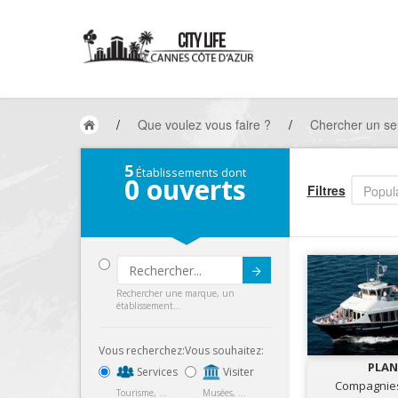
/
Que voulez vous faire ?
/
Chercher un ser
5
Établissements dont
0
ouverts
Filtres
Popula
Submit
Rechercher une marque, un
établissement...
Vous recherchez:
Vous souhaitez:
PLAN
Services
Visiter
Compagnies
Tourisme, ...
Musées, ...