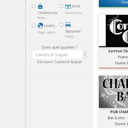
Ouv
Sortir
Commerces
Restaurants,
...
Mode, ...
Loisirs
Séjourner
Plages, sports,
...
Hôtels, ...
Dans quel quartier ?
Cotton Cl
Cannes le Suquet
Piano
Découvrir Cannes le Suquet
Ouvre 
PUB CHAR
Bar à vins 
Ouvre 