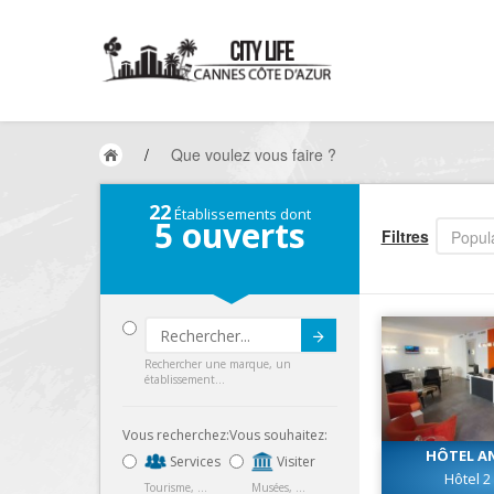
/
Que voulez vous faire ?
22
Établissements dont
5
ouverts
Filtres
Popula
Submit
Rechercher une marque, un
établissement...
Vous recherchez:
Vous souhaitez:
HÔTEL AN
Services
Visiter
Hôtel 2
Tourisme, ...
Musées, ...