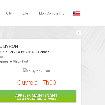
City
Life
Mon Compte Pro
Par activité
Séjourner
E BYRON
Hôtels, ...
 Rue Félix Faure
-
06400
Cannes
Visiter
ubs
nnes le Vieux Port
Musées, ...
Sortir
Restaurants, ...
Ouvre à 17h00
Commerces
Mode, ...
APPELER MAINTENANT
Loisirs
CLIQUEZ POUR AFFICHER LE NUMÉRO
Plages, sports, ...