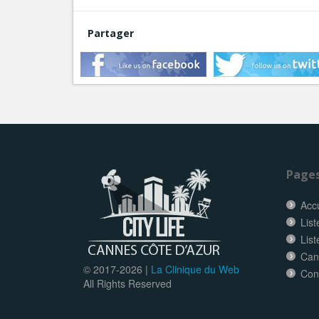
Partager
Page
Accu
List
Lis
Can
© 2017-
2026 |
La Clinique du Web
Con
All Rights Reserved