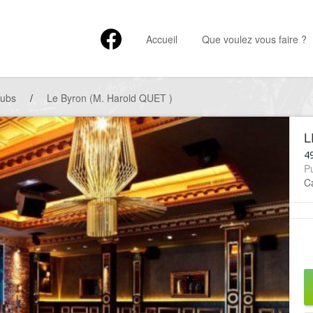
Accueil
Que voulez vous faire ?
ubs
/
Le Byron (M. Harold QUET )
L
49
P
Ca