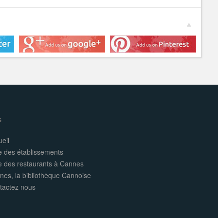
s
eil
e des établissements
te des restaurants à Cannes
nes, la bibliothèque Cannoise
tactez nous