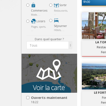
9h00
Sortir
Commerces
Restaurants,
...
Mode, ...
Loisirs
Séjourner
Plages, sports,
...
Hôtels, ...
Dans quel quartier ?
LA TO
Tous
Resta
Fe
LE FOR
Ouverts maintenant
Fo
18:22
Fe