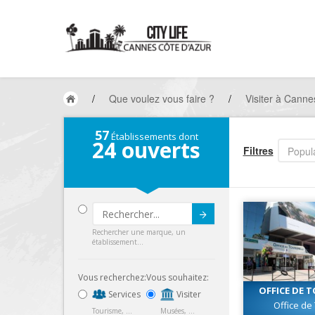
/
Que voulez vous faire ?
/
Visiter à Canne
57
Établissements dont
24
ouverts
Filtres
Popula
Submit
Rechercher une marque, un
établissement...
Vous recherchez:
Vous souhaitez:
OFFICE DE 
Services
Visiter
CAN
Office de
Tourisme, ...
Musées, ...