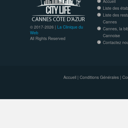
Accueil
Liste des éta
Liste des res
Cannes
© 2017-
2026 |
La Clinique du
Cannes, la bi
Web
Cannoise
All Rights Reserved
Contactez no
Accueil
|
Conditions Générales
|
Con