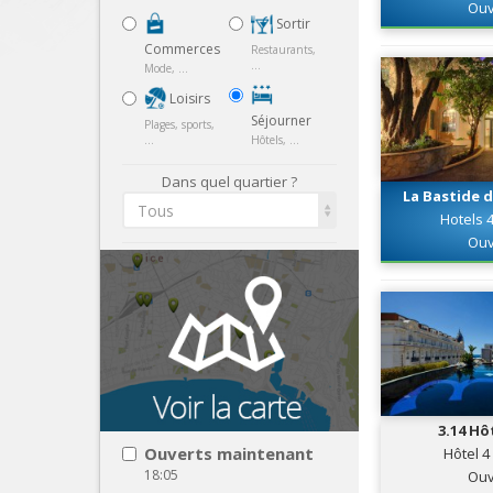
Ouv
Sortir
Commerces
Restaurants,
...
Mode, ...
Loisirs
Séjourner
Plages, sports,
...
Hôtels, ...
Dans quel quartier ?
La Bastide d
Tous
Hotels 4
Ouv
3.14 Hô
Ouverts maintenant
Hôtel 4
18:05
Ouv