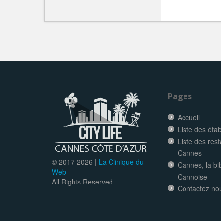
Pages
Accueil
Liste des éta
Liste des res
Cannes
© 2017-
2026 |
La Clinique du
Cannes, la bi
Web
Cannoise
All Rights Reserved
Contactez no