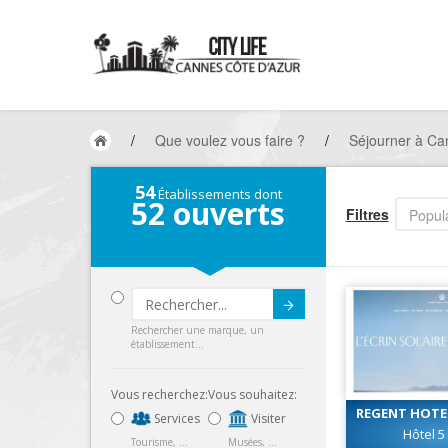
/
Que voulez vous faire ?
/
Séjourner à Ca
54
Établissements dont
52
ouverts
Filtres
Popula
Submit
Rechercher une marque, un
établissement...
Vous recherchez:
Vous souhaitez:
REGENT HOTE
Services
Visiter
CARLTON CA
Hôtel 5
Tourisme, ...
Musées, ...