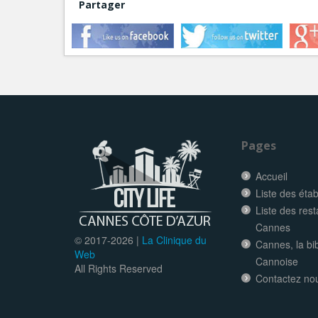
Partager
Pages
Accueil
Liste des éta
Liste des res
Cannes
© 2017-
2026 |
La Clinique du
Cannes, la bi
Web
Cannoise
All Rights Reserved
Contactez no