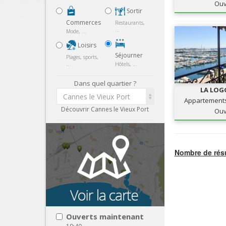
Ouv
Sortir
Commerces
Restaurants,
...
Mode, ...
Loisirs
Séjourner
Plages, sports,
...
Hôtels, ...
Dans quel quartier ?
LA LOG
Cannes le Vieux Port
Appartements 
Découvrir Cannes le Vieux Port
Ouv
Nombre de résu
Ouverts maintenant