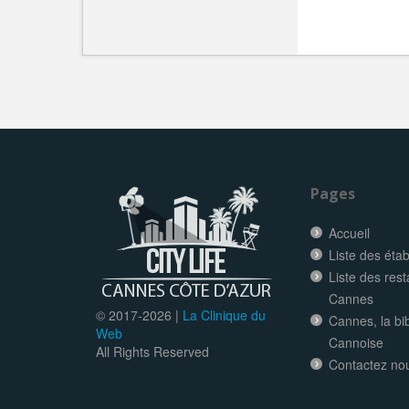
Pages
Accueil
Liste des éta
Liste des res
Cannes
© 2017-
2026 |
La Clinique du
Cannes, la bi
Web
Cannoise
All Rights Reserved
Contactez no