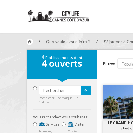
/
Que voulez vous faire ?
/
Séjourner à Can
4
Établissements dont
4
ouverts
Filtres
Popula
Submit
Rechercher une marque, un
établissement...
Vous recherchez:
Vous souhaitez:
LE GRAND H
Services
Visiter
**
Hôtel 5
Tourisme, ...
Musées, ...