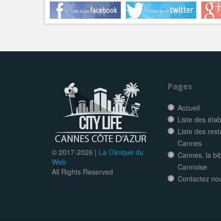
Pages
Accueil
Liste des éta
Liste des res
Cannes
© 2017-
2026 |
La Clinique du
Cannes, la bi
Web
Cannoise
All Rights Reserved
Contactez no