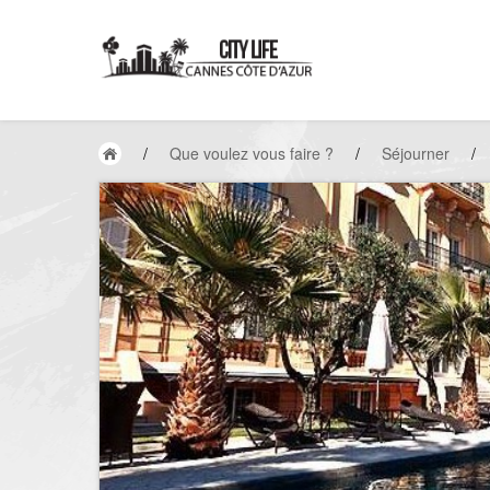
/
Que voulez vous faire ?
/
Séjourner
/