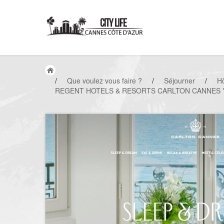
/
Que voulez vous faire ?
/
Séjourner
/
Hô
REGENT HOTELS & RESORTS CARLTON CANNES *****