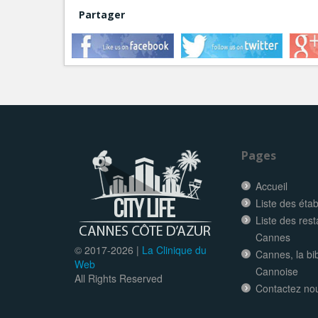
Partager
Pages
Accueil
Liste des éta
Liste des res
Cannes
© 2017-
2026 |
La Clinique du
Cannes, la bi
Web
Cannoise
All Rights Reserved
Contactez no