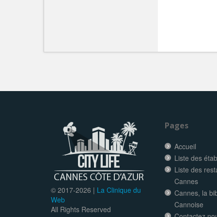
Pages
Accueil
Liste des éta
Liste des res
Cannes
© 2017-
2026 |
La Clinique du
Cannes, la bi
Web
Cannoise
All Rights Reserved
Contactez no