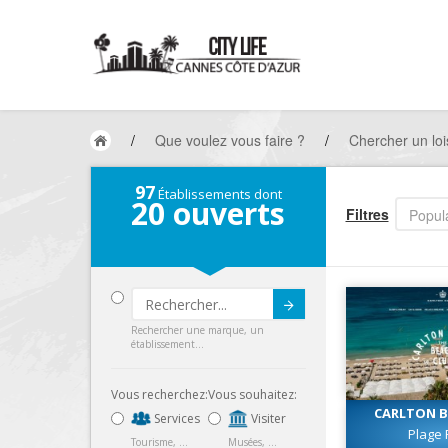
/
Que voulez vous faire ?
/
Chercher un loi
97
Établissements dont
20
ouverts
Filtres
Popula
Submit
Rechercher une marque, un
établissement...
Vous recherchez:
Vous souhaitez:
CARLTON B
Services
Visiter
Plage 
Tourisme, ...
Musées, ...