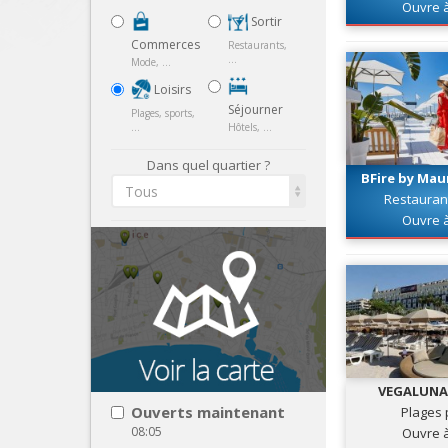
Ouvre 
Sortir
Commerces
Restaurants,
...
Mode, ...
Loisirs
Séjourner
Plages, sports,
...
Hôtels, ...
Dans quel quartier ?
BFire by Mau
Tous
Restauran
Ouvre 
VEGALUNA 
Croi
Ouverts maintenant
Plages 
08:05
Ouvre 