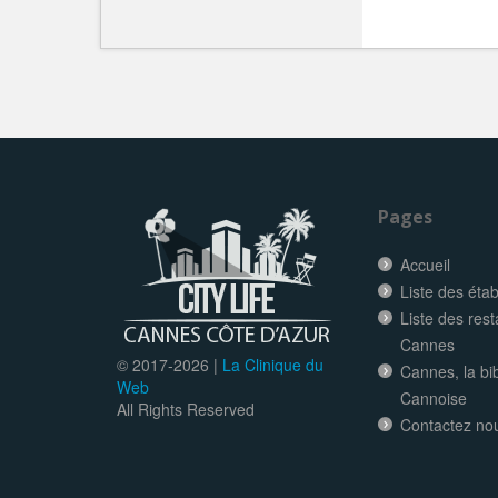
Pages
Accueil
Liste des éta
Liste des res
Cannes
© 2017-
2026 |
La Clinique du
Cannes, la bi
Web
Cannoise
All Rights Reserved
Contactez no