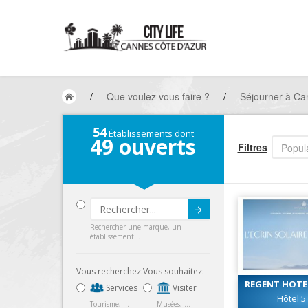
/
Que voulez vous faire ?
/
Séjourner à Ca
54
Établissements dont
49
ouverts
Filtres
Popula
Submit
Rechercher une marque, un
établissement...
Vous recherchez:
Vous souhaitez:
REGENT HOTE
Services
Visiter
CARLTON CA
Hôtel 5
Tourisme, ...
Musées, ...