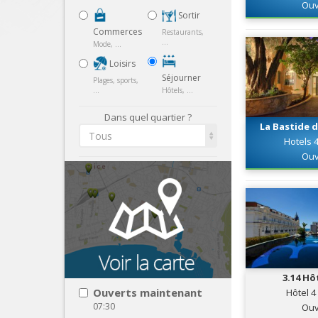
Ouv
Sortir
Commerces
Restaurants,
...
Mode, ...
Loisirs
Séjourner
Plages, sports,
...
Hôtels, ...
Dans quel quartier ?
La Bastide d
Tous
Hotels 4
Ouv
3.14 Hô
Ouverts maintenant
Hôtel 4
07:30
Ouv