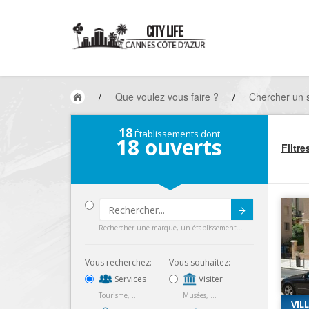
/
Que voulez vous faire ?
/
Chercher un s
18
Établissements dont
18
ouverts
Filtre
Submit
Rechercher une marque, un établissement...
Vous recherchez:
Vous souhaitez:
Services
Visiter
Tourisme, ...
Musées, ...
VIL