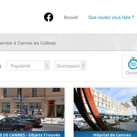
Accueil
Que voulez vous faire ?
ervice à Cannes les Collines
s
Popularité
Decroissant
Ouver
LE DE CANNES - Objets Trouvés
Hôpital de Cannes