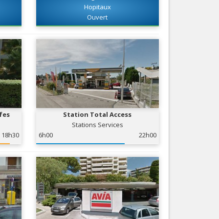
Hopitaux
Services
Ouvert
Tourisme, ...
fes
Station Total Access
Stations Services
18h30
6h00
22h00