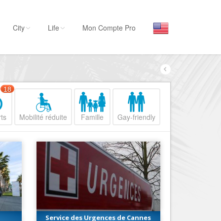
City
Life
Mon Compte Pro
Par activité
Séjourner
18
Hôtels, ...
ts
Mobilité réduite
Famille
Gay-friendly
Visiter
Musées, ...
Sortir
Restaurants, ...
Commerces
Mode, ...
Loisirs
Service des Urgences de Cannes
Plages, sports, ...