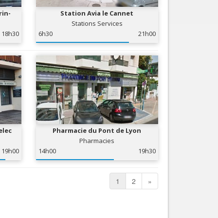
rin-
Station Avia le Cannet
Stations Services
18h30
6h30
21h00
elec
Pharmacie du Pont de Lyon
Pharmacies
19h00
14h00
19h30
1
2
»