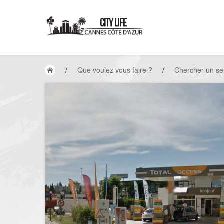
/
Que voulez vous faire ?
/
Chercher un se