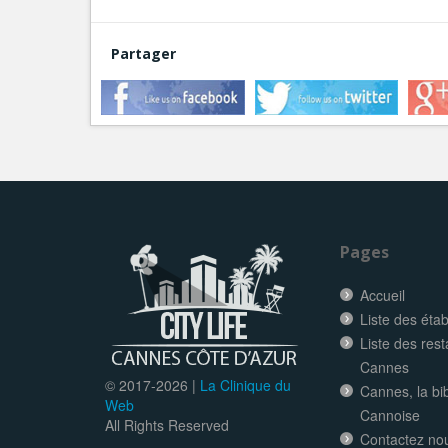
Partager
Pages
Accueil
Liste des éta
Liste des res
Cannes
© 2017-
2026 |
La Clinique du
Cannes, la bi
Web
Cannoise
All Rights Reserved
Contactez no