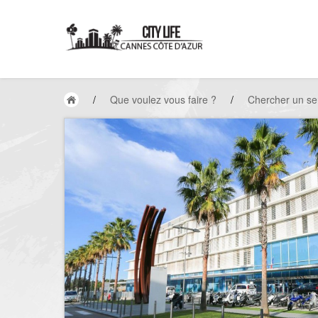
/
Que voulez vous faire ?
/
Chercher un se