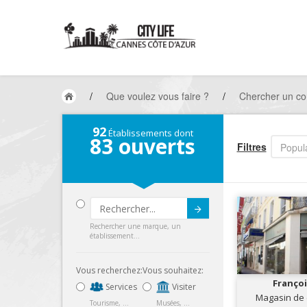
/
Que voulez vous faire ?
/
Chercher un c
92
Établissements dont
83
ouverts
Filtres
Popula
Submit
Rechercher une marque, un
établissement...
Vous recherchez:
Vous souhaitez:
Françoi
Services
Visiter
Magasin de
Tourisme, ...
Musées, ...