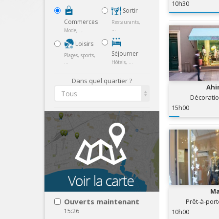
10h30
Sortir
Commerces
Restaurants,
...
Mode, ...
Loisirs
Séjourner
Plages, sports,
...
Hôtels, ...
Dans quel quartier ?
Ahi
Tous
Décorati
15h00
Ma
Ouverts maintenant
Prêt-à-por
15:26
10h00