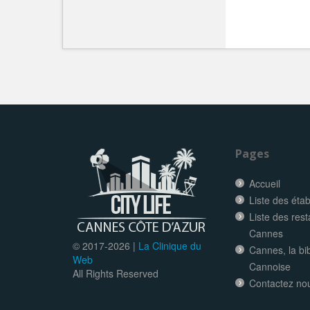
Pages
Accueil
Liste des éta
Liste des res
Cannes
© 2017-
2026 |
La Clinique du
Cannes, la bi
Web
Cannoise
All Rights Reserved
Contactez no