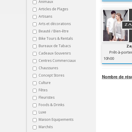
Animaux
Articles de Plages
Artisans
Arts et décorations
Beauté / Bien-être
Bike Tours & Rentals
Bureaux de Tabacs
Za
Prêt-à-port
Cadeaux-Souvenirs
Fem
10h00
Centres Commerciaux
Chaussures
Concept Stores
Nombre de résu
Culture
Fêtes
Fleuristes
Foods & Drinks
Luxe
Maison Equipements
Marchés