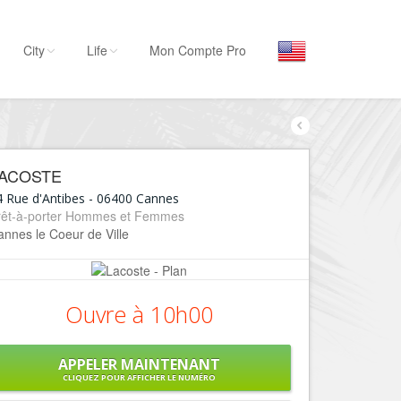
City
Life
Mon Compte Pro
Par activité
Séjourner
ACOSTE
Hôtels, ...
4 Rue d'Antibes
-
06400
Cannes
Visiter
rêt-à-porter Hommes et Femmes
nnes le Coeur de Ville
Musées, ...
Sortir
Restaurants, ...
Ouvre à 10h00
Commerces
Mode, ...
APPELER MAINTENANT
Loisirs
CLIQUEZ POUR AFFICHER LE NUMÉRO
Plages, sports, ...