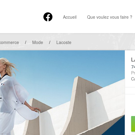
Accueil
Que voulez vous faire ?
 commerce
/
Mode
/
Lacoste
L
7
P
Ca