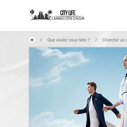
/
Que voulez vous faire ?
/
Chercher un