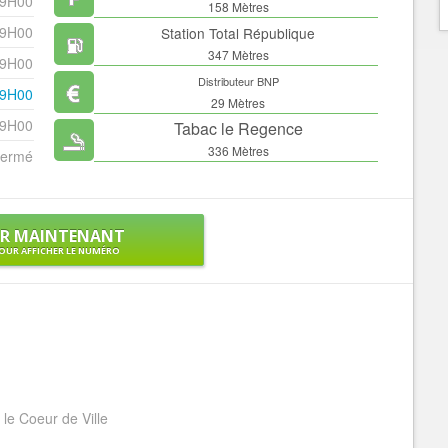
19H00
158 Mètres
19H00
Station Total République
347 Mètres
19H00
Distributeur BNP
19H00
29 Mètres
19H00
Tabac le Regence
336 Mètres
ermé
ER MAINTENANT
OUR AFFICHER LE NUMÉRO
le Coeur de Ville