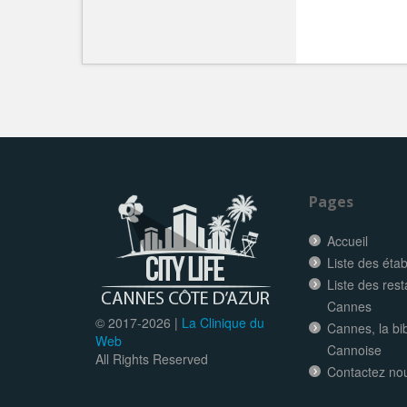
Pages
Accueil
Liste des éta
Liste des res
Cannes
© 2017-
2026 |
La Clinique du
Cannes, la bi
Web
Cannoise
All Rights Reserved
Contactez no