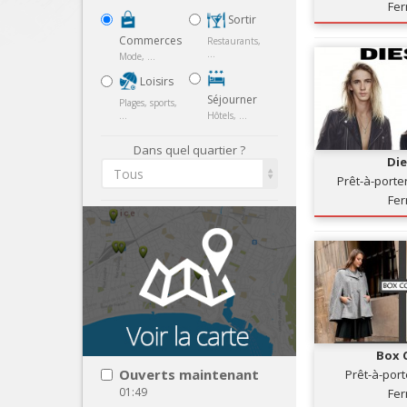
Fe
Sortir
Commerces
Restaurants,
...
Mode, ...
Loisirs
Séjourner
Plages, sports,
...
Hôtels, ...
Dans quel quartier ?
Die
Tous
Prêt-à-port
Fem
Fe
Box 
Ouverts maintenant
Prêt-à-por
01:49
Fe