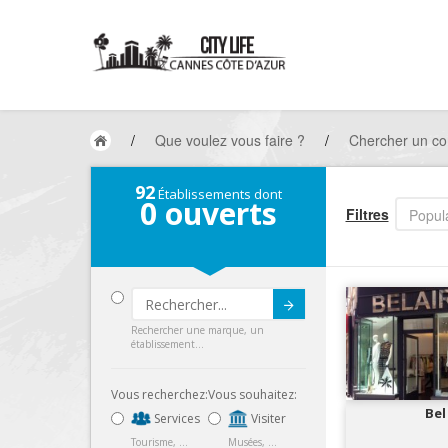
/
Que voulez vous faire ?
/
Chercher un c
92
Établissements dont
0
ouverts
Filtres
Popula
Submit
Rechercher une marque, un
établissement...
Vous recherchez:
Vous souhaitez:
Bel
Services
Visiter
Tourisme, ...
Musées, ...