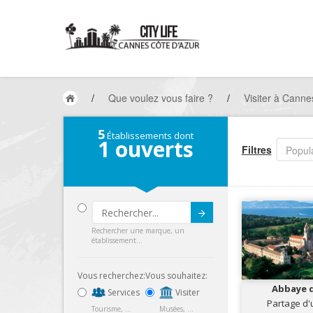
/
Que voulez vous faire ?
/
Visiter à Canne
5
Établissements dont
1
ouverts
Filtres
Popula
Submit
Rechercher une marque, un
établissement...
Vous recherchez:
Vous souhaitez:
Abbaye d
Services
Visiter
Partage d'
Tourisme, ...
Musées, ...