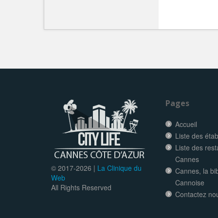
Pages
Accueil
Liste des éta
Liste des res
Cannes
© 2017-
2026 |
La Clinique du
Cannes, la bi
Web
Cannoise
All Rights Reserved
Contactez no