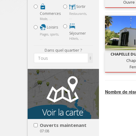
Ouvre 
Sortir
Commerces
Restaurants,
...
Mode, ...
Loisirs
Séjourner
Plages, sports,
...
Hôtels, ...
Dans quel quartier ?
CHAPELLE DU
Tous
VE
Chap
Fe
Nombre de résu
Ouverts maintenant
07:08