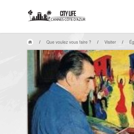
/
Que voulez vous faire ?
/
Visiter
/
Ég