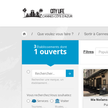
/
Que voulez vous faire ?
/
Sortir à Cannes
3
Établissements dont
1
ouverts
Filtres
Popula
Submit
Rechercher une marque, un
établissement...
Vous recherchez:
Vous souhaitez:
Ma Nolans 
Services
Visiter
Can
Pu
Tourisme, ...
Musées, ...