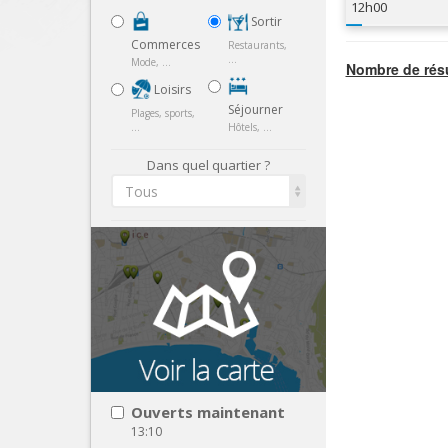
12h00
Sortir
Commerces
Restaurants,
...
Mode, ...
Nombre de résu
Loisirs
Séjourner
Plages, sports,
...
Hôtels, ...
Dans quel quartier ?
Tous
Ouverts maintenant
13:10