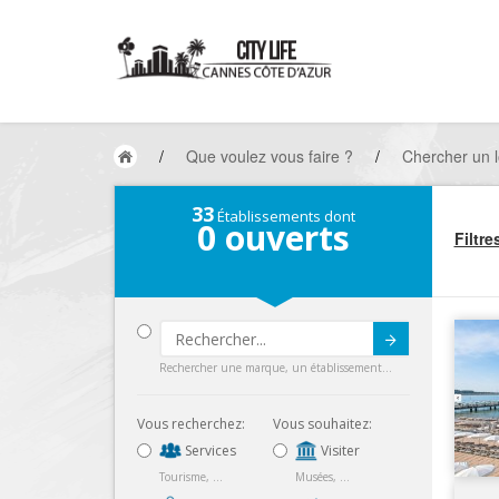
/
Que voulez vous faire ?
/
Chercher un l
33
Établissements dont
0
ouverts
Filtre
Submit
Rechercher une marque, un établissement...
Vous recherchez:
Vous souhaitez:
Services
Visiter
Tourisme, ...
Musées, ...