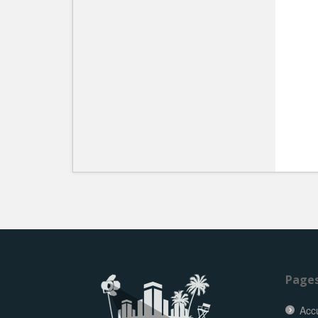
Page
Accu