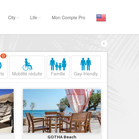
City
Life
Mon Compte Pro
Par activité
Séjourner
0
Hôtels, ...
ts
Mobilité réduite
Famille
Gay-friendly
Visiter
Musées, ...
Sortir
Restaurants, ...
Commerces
Mode, ...
Loisirs
GOTHA Beach
Plages, sports, ...