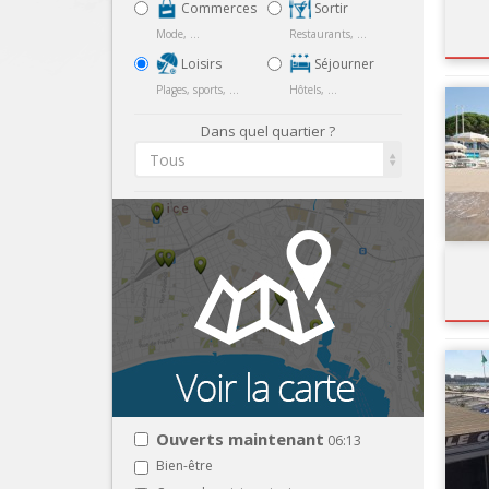
Commerces
Sortir
Mode, ...
Restaurants, ...
Loisirs
Séjourner
Plages, sports, ...
Hôtels, ...
Dans quel quartier ?
Tous
Ouverts maintenant
06:13
Bien-être