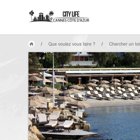
/
Que voulez vous faire ?
/
Chercher un loi