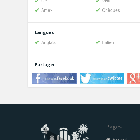
CB
Visa
Amex
Chèques
Langues
Anglais
Italien
Partager
Pages