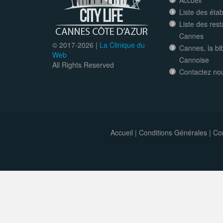
Accueil
Liste des éta
Liste des res
Cannes
© 2017-
2026 |
La Clinique du
Cannes, la bi
Web
Cannoise
All Rights Reserved
Contactez no
Accueil
|
Conditions Générales
|
Con