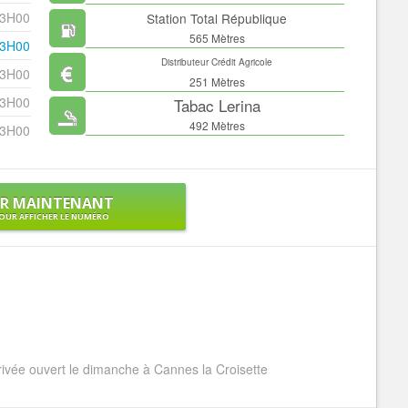
23H00
Station Total République
565 Mètres
23H00
Distributeur Crédit Agricole
23H00
251 Mètres
23H00
Tabac Lerina
492 Mètres
23H00
ER MAINTENANT
OUR AFFICHER LE NUMÉRO
 ouvert le dimanche à Cannes la Croisette