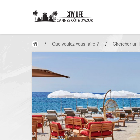
/
Que voulez vous faire ?
/
Chercher un l