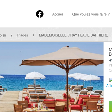
Accueil
Que voulez vous faire ?
oisir
/
Plages
/
MADEMOISELLE GRAY PLAGE BARRIERE
M
B
41
Pl
Ca
Aff