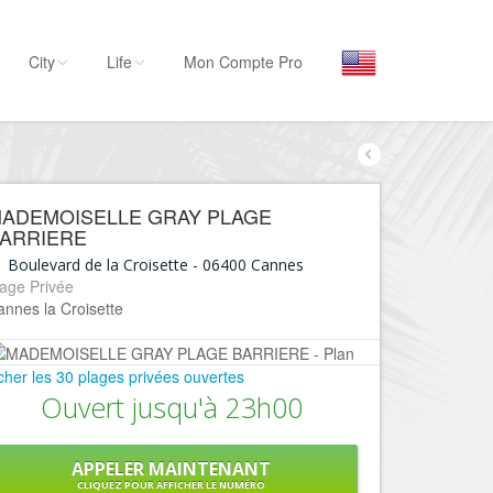
City
Life
Mon Compte Pro
Par activité
Séjourner
ADEMOISELLE GRAY PLAGE
Hôtels, ...
ARRIERE
Visiter
 Boulevard de la Croisette
-
06400
Cannes
age Privée
Musées, ...
nnes la Croisette
Sortir
Restaurants, ...
icher les 30 plages privées ouvertes
Commerces
Ouvert jusqu'à 23h00
Mode, ...
Loisirs
APPELER MAINTENANT
CLIQUEZ POUR AFFICHER LE NUMÉRO
Plages, sports, ...