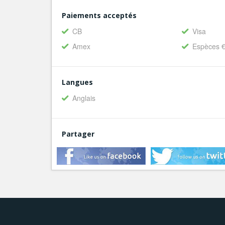
Paiements acceptés
CB
Visa
Amex
Espèces 
Langues
Anglais
Partager