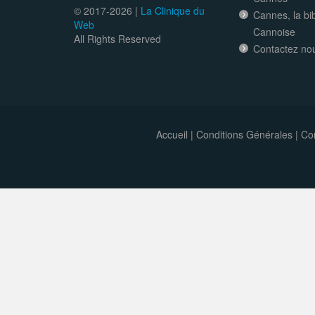
© 2017-
2026 |
La Clinique du
Cannes, la bi
Web
Cannoise
All Rights Reserved
Contactez no
Accueil
|
Conditions Générales
|
Con