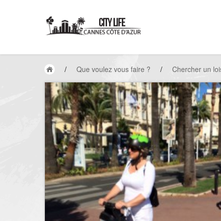
/
Que voulez vous faire ?
/
Chercher un loi