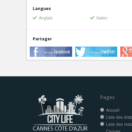
Langues
Anglais
Italien
Partager
Pages
Accueil
Liste des éta
Liste des res
Cannes