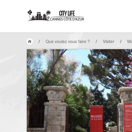
/
Que voulez vous faire ?
/
Visiter
/
M