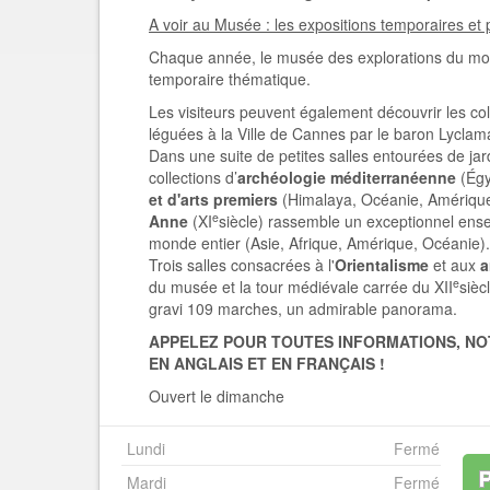
A voir au Musée : les expositions temporaires e
Chaque année, le musée des explorations du mo
temporaire thématique.
Les visiteurs peuvent également découvrir les co
léguées à la Ville de Cannes par le baron Lyclam
Dans une suite de petites salles entourées de ja
collections d’
archéologie méditerranéenne
(Égy
et d'arts premiers
(Himalaya, Océanie, Amérique
e
Anne
(XI
siècle) rassemble un exceptionnel ens
monde entier (Asie, Afrique, Amérique, Océanie).
Trois salles consacrées à l'
Orientalisme
et aux
a
e
du musée et la tour médiévale carrée du XII
sièc
gravi 109 marches, un admirable panorama.
APPELEZ POUR TOUTES INFORMATIONS, NO
EN ANGLAIS ET EN FRANÇAIS !
Ouvert le dimanche
Lundi
Fermé
Mardi
Fermé