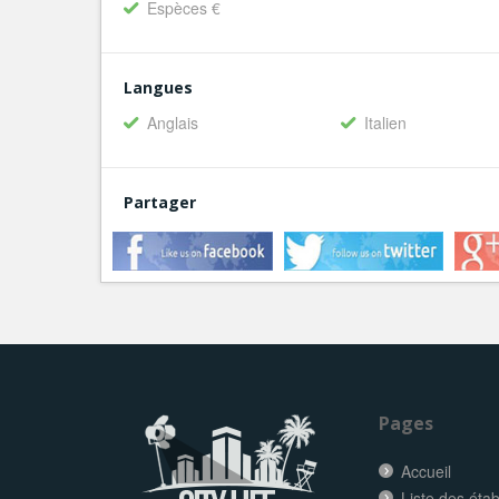
Espèces €
Langues
Anglais
Italien
Partager
Pages
Accueil
Liste des éta