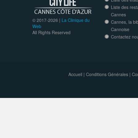
Liste des res
Cannes
© 2017-
2026 |
La Clinique du
Cannes, la bi
Web
Cannoise
All Rights Reserved
Contactez no
Accueil
|
Conditions Générales
|
Con