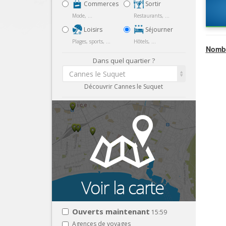
Commerces
Sortir
Mode, ...
Restaurants, ...
Loisirs
Séjourner
Plages, sports, ...
Hôtels, ...
Nombr
Dans quel quartier ?
Cannes le Suquet
Découvrir Cannes le Suquet
Ouverts maintenant
15:59
Agences de voyages