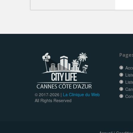
Page
Accu
List
Lis
Can
© 2017-
2026 |
La Clinique du Web
Con
All Rights Reserved
Accueil
|
Conditio