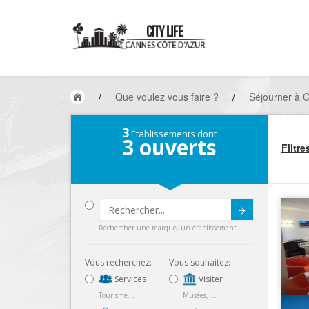
/
Que voulez vous faire ?
/
Séjourner à 
3
Établissements dont
3
ouverts
Filtre
Submit
Rechercher une marque, un établissement...
Vous recherchez:
Vous souhaitez:
Services
Visiter
Tourisme, ...
Musées, ...