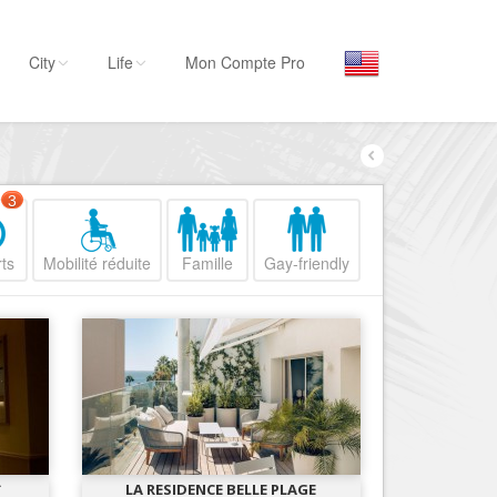
City
Life
Mon Compte Pro
Par activité
Séjourner
3
Hôtels, ...
ts
Mobilité réduite
Famille
Gay-friendly
Visiter
Musées, ...
Sortir
Restaurants, ...
Commerces
Mode, ...
Loisirs
*
LA RESIDENCE BELLE PLAGE
Plages, sports, ...