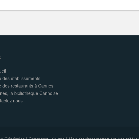
s
eil
e des établissements
te des restaurants à Cannes
nes, la bibliothèque Cannoise
tactez nous
ns Générales
|
Contactez l'équipe
|
Mon établissement n'est pas référe