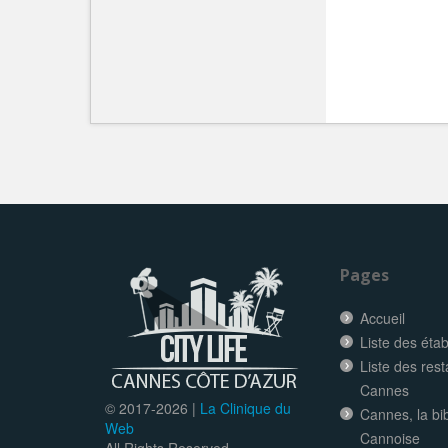
Pages
Accueil
Liste des éta
Liste des res
Cannes
© 2017-
2026 |
La Clinique du
Cannes, la bi
Web
Cannoise
All Rights Reserved