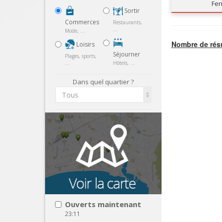
Fe
Sortir
Commerces
Restaurants,
...
Mode, ...
Nombre de résu
Loisirs
Séjourner
Plages, sports,
...
Hôtels, ...
Dans quel quartier ?
Tous
Ouverts maintenant
23:11