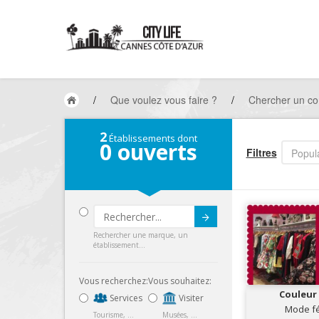
/
Que voulez vous faire ?
/
Chercher un c
2
Établissements dont
0
ouverts
Filtres
Popula
Submit
Rechercher une marque, un
établissement...
Vous recherchez:
Vous souhaitez:
Couleur
Services
Visiter
Mode f
Tourisme, ...
Musées, ...