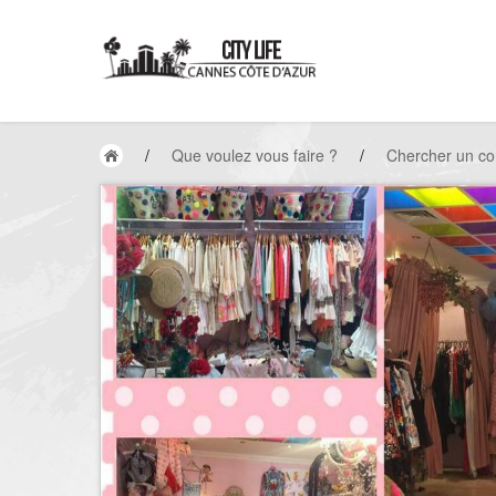
/
Que voulez vous faire ?
/
Chercher un c