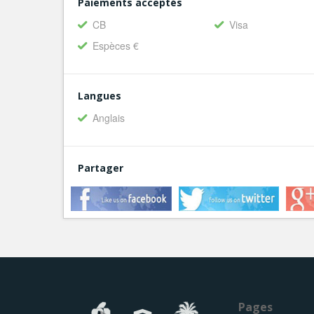
Paiements acceptés
CB
Visa
Espèces €
Langues
Anglais
Partager
Pages