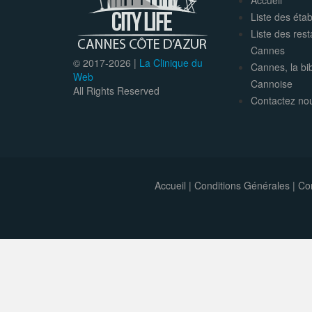
Accueil
Liste des éta
Liste des res
Cannes
© 2017-
2026 |
La Clinique du
Cannes, la bi
Web
Cannoise
All Rights Reserved
Contactez no
Accueil
|
Conditions Générales
|
Con