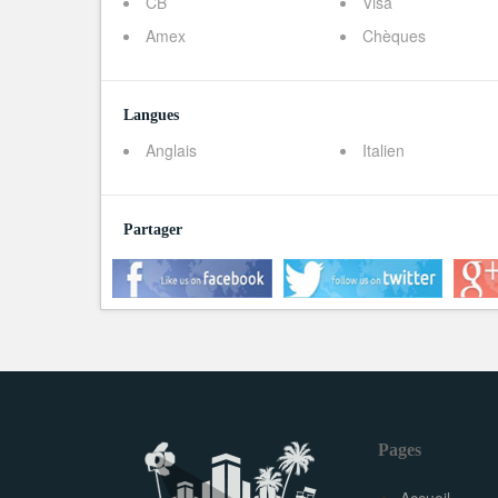
CB
Visa
Amex
Chèques
Langues
Anglais
Italien
Partager
Pages