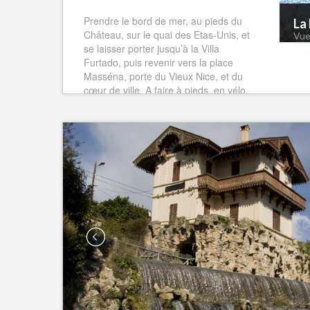
Prendre le bord de mer, au pieds du
La
Château, sur le quai des Etas-Unis, et
Vue
se laisser porter jusqu’à la Villa
Furtado, puis revenir vers la place
Masséna, porte du Vieux Nice, et du
cœur de ville. A faire à pieds, en vélo,
ou en roller.