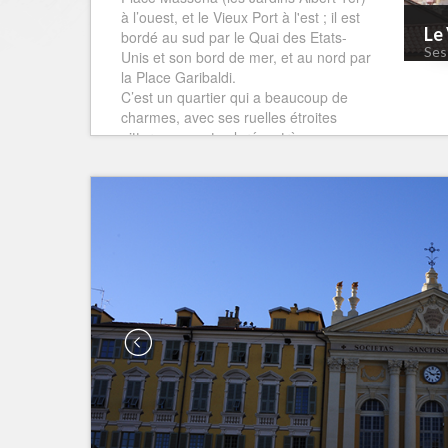
à l’ouest, et le Vieux Port à l'est ; il est
Le
bordé au sud par le Quai des Etats-
Ses
Unis et son bord de mer, et au nord par
la Place Garibaldi.
C’est un quartier qui a beaucoup de
charmes, avec ses ruelles étroites
pittoresques et colorées, très
commerçantes…, et ses nombreuses
places aux marchés (marché aux
poissons, marché aux fleurs, marché
aux fruits et légumes, marché à la
brocante, marché aux livres …).
Promenez-vous ! et vous aurez le
plaisir de découvrir des établissements
insolites, des boutiques de modes, des
galeries d’Art, de belles églises,
quelques palais. Admirez leurs façades,
et laissez-vous conduire jusqu’à l’une
des nombreuses terrasses de cafés ou
tables de restaurants qui font du Vieux
Nice un quartier très vivant de jour