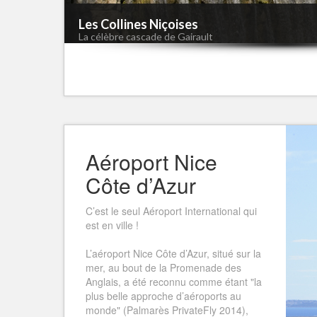
Les Collines Niçoises
La célèbre cascade de Gairault
Aéroport Nice
Côte d’Azur
C’est le seul Aéroport International qui
est en ville !
L’aéroport Nice Côte d’Azur, situé sur la
mer, au bout de la Promenade des
Anglais, a été reconnu comme étant "la
plus belle approche d’aéroports au
monde" (Palmarès PrivateFly 2014),