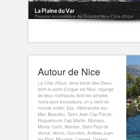
La Plaine du Var
Poumon économique de l'Ecocité Nice-Côte d'Azur
Autour de Nice
La Côte d’Azur, terre bénie des Dieux,
dont le point d’orgue est Nice, regorge
de lieux mythiques dont les simples
noms sont évocateurs, on y vient du
monde entier: Eze, Villefranche sur-
Mer, Beaulieu, Saint Jean Cap Ferrat,
Roquebrune Cap Martin, Monaco,
Monte Carlo, Menton, Saint Paul de
Vence, Vence, Gourdon, Antibes Juan-
les-Pins, Mougins, Cannes, Grasse…