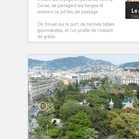
Corse, se partagent les berges et
Le 
animent ce joli lieu de passage.
Dép
On trouve sur le port, de bonnes tables
gourmandes, et l’on profite de l’instant
de grâce.