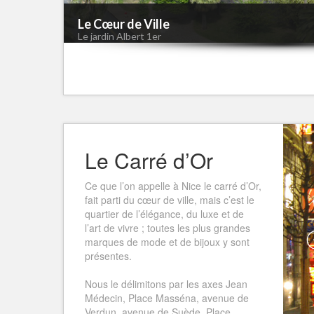
Le Cœur de Ville
Le jardin Albert 1er
Le Carré d’Or
Ce que l’on appelle à Nice le carré d’Or,
fait parti du cœur de ville, mais c’est le
quartier de l’élégance, du luxe et de
l’art de vivre ; toutes les plus grandes
marques de mode et de bijoux y sont
présentes.
Nous le délimitons par les axes Jean
Médecin, Place Masséna, avenue de
Verdun, avenue de Suède, Place