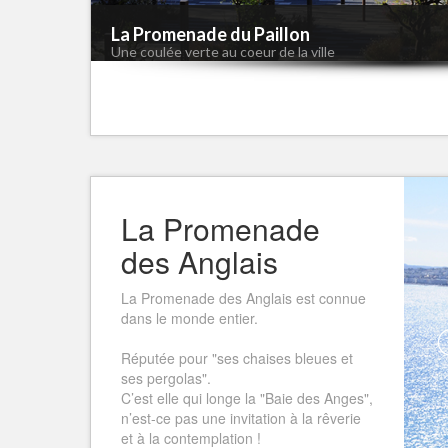
La Promenade du Paillon
Une coulée verte au coeur de la ville
La Promenade
des Anglais
La Promenade des Anglais est connue
dans le monde entier.
Réputée pour "ses chaises bleues et
ses pergolas".
C’est elle qui longe la "Baie des Anges",
n’est-ce pas une invitation à la rêverie
et à la contemplation !