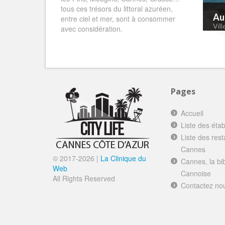
tous ces trésors du littoral azuréen,
Au
entre ciel et mer, sont à consommer
Vil
avec considération.
Pages
Accueil
Liste des éta
Liste des res
Cannes
© 2017-
2026 |
La Clinique du
Cannes, la bi
Web
Cannoise
All Rights Reserved
Contactez no