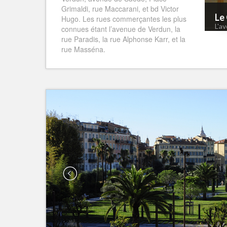
Grimaldi, rue Maccarani, et bd Victor
Le
Hugo. Les rues commerçantes les plus
L'a
connues étant l’avenue de Verdun, la
rue Paradis, la rue Alphonse Karr, et la
rue Masséna.