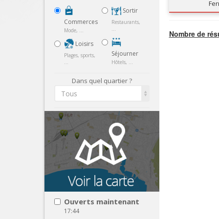
Fe
Sortir
Commerces
Restaurants,
...
Mode, ...
Nombre de résu
Loisirs
Séjourner
Plages, sports,
...
Hôtels, ...
Dans quel quartier ?
Tous
Ouverts maintenant
17:44