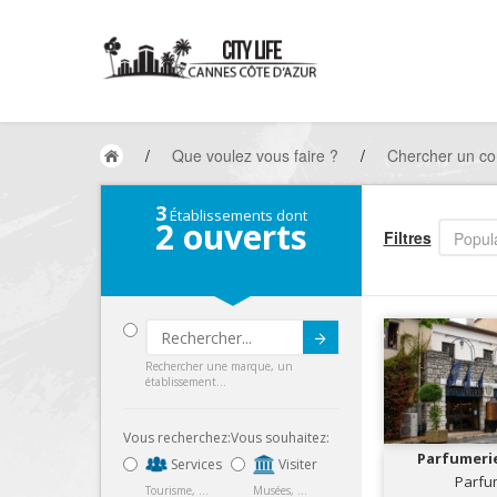
/
Que voulez vous faire ?
/
Chercher un c
3
Établissements dont
2
ouverts
Filtres
Popula
Submit
Rechercher une marque, un
établissement...
Vous recherchez:
Vous souhaitez:
Parfumeri
Services
Visiter
Parfu
Tourisme, ...
Musées, ...