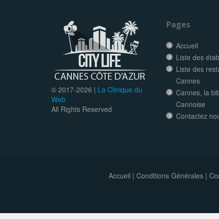
Pages
Accueil
Liste des éta
Liste des res
Cannes
© 2017-
2026 |
La Clinique du
Cannes, la bi
Web
Cannoise
All Rights Reserved
Contactez no
Accueil
|
Conditions Générales
|
Con