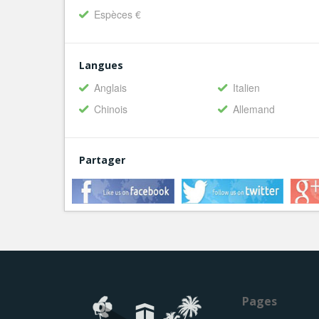
Espèces €
Langues
Anglais
Italien
Chinois
Allemand
Partager
Pages