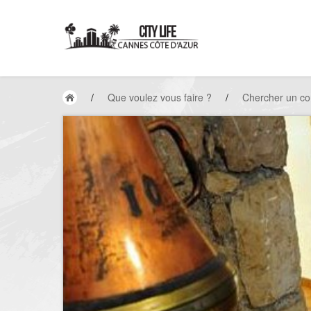
/
Que voulez vous faire ?
/
Chercher un c