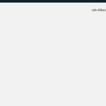
cat=6&s