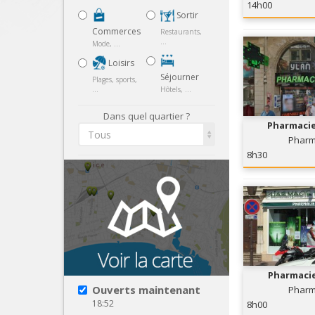
14h00
Sortir
Commerces
Restaurants,
...
Mode, ...
Loisirs
Séjourner
Plages, sports,
...
Hôtels, ...
Dans quel quartier ?
Pharmacie
Tous
Pharm
8h30
Pharmacie
Ouverts maintenant
Pharm
18:52
8h00