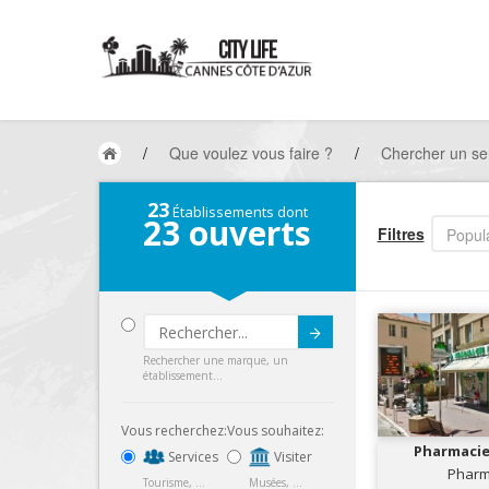
/
Que voulez vous faire ?
/
Chercher un se
23
Établissements dont
23
ouverts
Filtres
Popula
Submit
Rechercher une marque, un
établissement...
Vous recherchez:
Vous souhaitez:
Pharmacie
Services
Visiter
Pharm
Tourisme, ...
Musées, ...