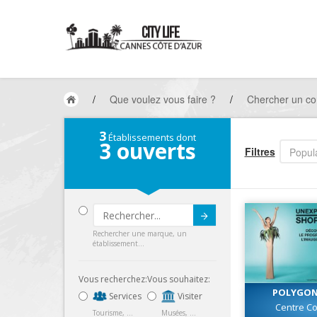
/
Que voulez vous faire ?
/
Chercher un c
3
Établissements dont
3
ouverts
Filtres
Popula
Submit
Rechercher une marque, un
établissement...
Vous recherchez:
Vous souhaitez:
POLYGONE
Services
Visiter
Centre C
Tourisme, ...
Musées, ...