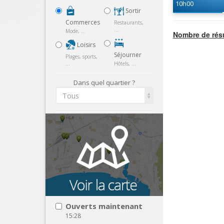
10h00
Sortir
Commerces
Restaurants,
...
Mode, ...
Nombre de résu
Loisirs
Séjourner
Plages, sports,
...
Hôtels, ...
Dans quel quartier ?
Tous
Ouverts maintenant
15:28