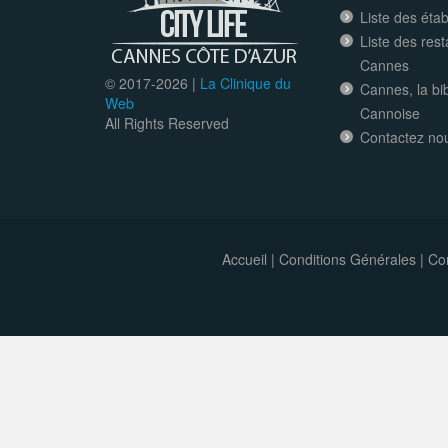
Liste des éta
Liste des res
Cannes
© 2017-
2026 |
La Clinique du
Cannes, la bi
Web
Cannoise
All Rights Reserved
Contactez no
Accueil
|
Conditions Générales
|
Con