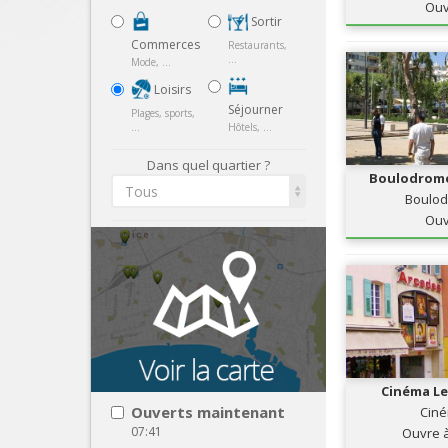
Ouv
Sortir
Commerces
Restaurants,
...
Mode, ...
Loisirs
Séjourner
Plages, sports,
...
Hôtels, ...
Dans quel quartier ?
Boulodrome
Tous
Boulo
Ouv
Cinéma Le
Ouverts maintenant
Cin
07:41
Ouvre 