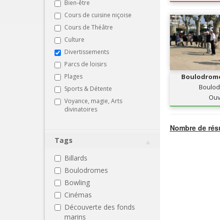
Bien-être
Cours de cuisine niçoise
Cours de Théâtre
Culture
Divertissements
Parcs de loisirs
Plages
Boulodrome
Boulo
Sports & Détente
Ouv
Voyance, magie, Arts
divinatoires
Nombre de résu
Tags
Billards
Boulodromes
Bowling
Cinémas
Découverte des fonds
marins