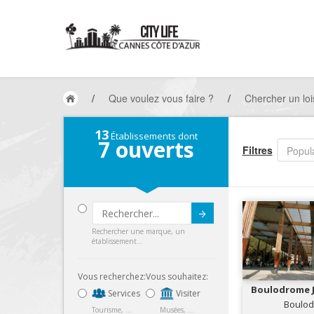
/
Que voulez vous faire ?
/
Chercher un loi
13
Établissements dont
7
ouverts
Filtres
Popula
Submit
Rechercher une marque, un
établissement...
Vous recherchez:
Vous souhaitez:
Boulodrome 
Services
Visiter
Boulo
Tourisme, ...
Musées, ...