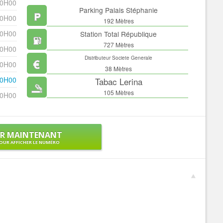
00H00
Parking Palais Stéphanie
00H00
192 Mètres
00H00
Station Total République
727 Mètres
00H00
Distributeur Societe Generale
00H00
38 Mètres
00H00
Tabac Lerina
105 Mètres
00H00
ER MAINTENANT
OUR AFFICHER LE NUMÉRO