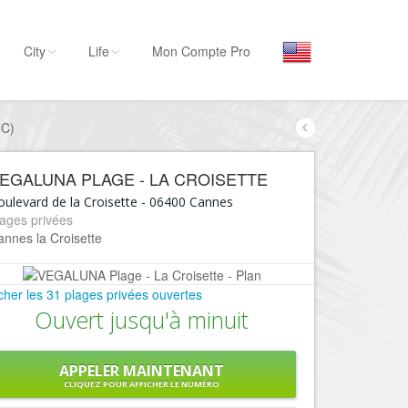
City
Life
Mon Compte Pro
NC)
Par activité
Séjourner
EGALUNA PLAGE - LA CROISETTE
Hôtels, ...
ulevard de la Croisette
-
06400
Cannes
Visiter
ages privées
nnes la Croisette
Musées, ...
Sortir
icher les 31 plages privées ouvertes
Restaurants, ...
Ouvert jusqu'à minuit
Commerces
Mode, ...
APPELER MAINTENANT
Loisirs
CLIQUEZ POUR AFFICHER LE NUMÉRO
Plages, sports, ...