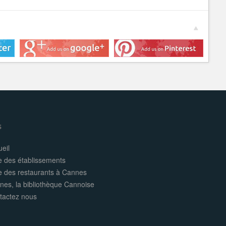
s
eil
e des établissements
te des restaurants à Cannes
nes, la bibliothèque Cannoise
tactez nous