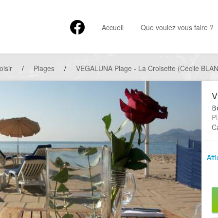
Accueil
Que voulez vous faire ?
oisir
/
Plages
/
VEGALUNA Plage - La Croisette (Cécile BLA
V
Bo
Pl
Ca
Aff