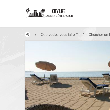
/
Que voulez vous faire ?
/
Chercher un l