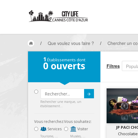
/
Que voulez vous faire ?
/
Chercher un c
1
Établissements dont
0
ouverts
Filtres
Popula
Submit
Rechercher une marque, un
établissement...
Vous recherchez:
Vous souhaitez:
JP PACI C
Services
Visiter
DESI
Chocolatie
Tourisme, ...
Musées, ...