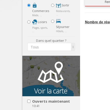
Fe
Sortir
Commerces
Restaurants,
...
Mode, ...
Nombre de résu
Loisirs
Séjourner
Plages, sports,
...
Hôtels, ...
Dans quel quartier ?
Tous
Ouverts maintenant
10:41