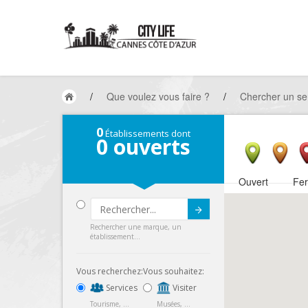
/
Que voulez vous faire ?
/
Chercher un se
0
Établissements dont
0
ouverts
Ouvert
Fe
Submit
Rechercher une marque, un
établissement...
Vous recherchez:
Vous souhaitez:
Services
Visiter
Tourisme, ...
Musées, ...