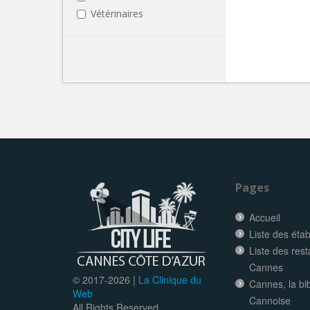
Vétérinaires
Pages
Accueil
Liste des éta
Liste des res
Cannes
© 2017-
2026 |
La Clinique du
Cannes, la bi
Web
Cannoise
All Rights Reserved