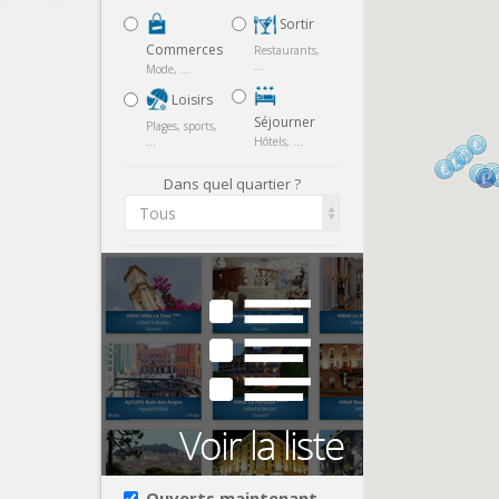
Sortir
Commerces
Restaurants,
...
Mode, ...
Loisirs
Séjourner
Plages, sports,
...
Hôtels, ...
Dans quel quartier ?
Tous
Ouverts maintenant