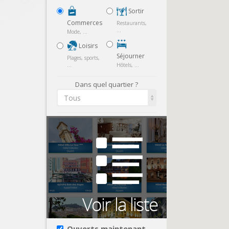
Sortir
Commerces
Restaurants,
...
Mode, ...
Loisirs
Séjourner
Plages, sports,
...
Hôtels, ...
Dans quel quartier ?
Tous
Ouverts maintenant