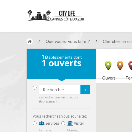
/
Que voulez vous faire ?
/
Chercher un c
1
Établissements dont
1
ouverts
Ouvert
Fe
Submit
Rechercher une marque, un
établissement...
Vous recherchez:
Vous souhaitez:
Services
Visiter
Tourisme, ...
Musées, ...