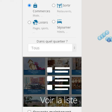
Sortir
Commerces
Restaurants,
...
Mode, ...
Loisirs
Séjourner
Plages, sports,
...
Hôtels, ...
Dans quel quartier ?
Tous
Ouverts maintenant