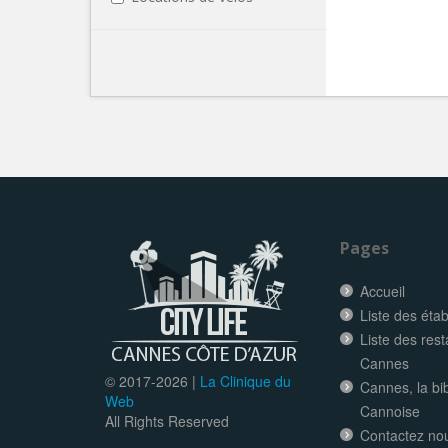
Pages
Accueil
Liste des éta
Liste des res
Cannes
© 2017-
2026 |
La Clinique du
Cannes, la bi
Web
Cannoise
All Rights Reserved
Contactez no