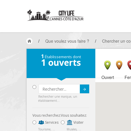
/
Que voulez vous faire ?
/
Chercher un c
1
Établissements dont
1
ouverts
Ouvert
Fe
Submit
Rechercher une marque, un
établissement...
Vous recherchez:
Vous souhaitez:
Services
Visiter
Tourisme, ...
Musées, ...