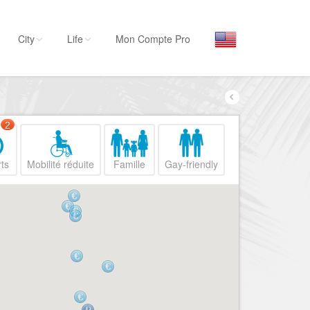
City
Life
Mon Compte Pro
Par activité
Séjourner
2
Hôtels, ...
ts
Mobilité réduite
Famille
Gay-friendly
Visiter
Musées, ...
Sortir
Restaurants, ...
Commerces
Mode, ...
Loisirs
Plages, sports, ...