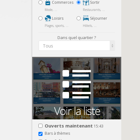
Commerces
Sortir
Mode, ...
Restaurants, ...
Loisirs
Séjourner
Plages, sports, ...
Hôtels, ...
Dans quel quartier ?
Tous
Ouverts maintenant
15:43
Bars à thèmes