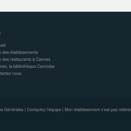
s
eil
e des établissements
te des restaurants à Cannes
nes, la bibliothèque Cannoise
tactez nous
ns Générales
|
Contactez l'équipe
|
Mon établissement n'est pas référe