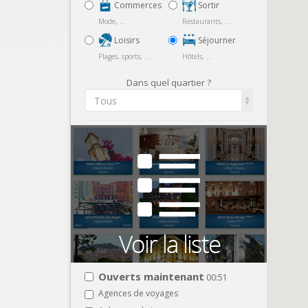
Commerces
Sortir
Mode, ...
Restaurants, ...
Loisirs
Séjourner
Plages, sports, ...
Hôtels, ...
Dans quel quartier ?
Tous
Ouverts maintenant
00:51
Agences de voyages