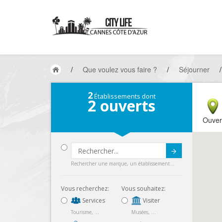
/
Que voulez vous faire ?
/
Séjourner
/
2
Établissements dont
2
ouverts
Ouver
Submit
Rechercher une marque, un établissement...
Vous recherchez:
Vous souhaitez:
Services
Visiter
Tourisme, ...
Musées, ...