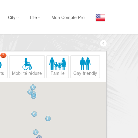
City
Life
Mon Compte Pro
Par activité
Séjourner
2
Hôtels, ...
ts
Mobilité réduite
Famille
Gay-friendly
Visiter
Musées, ...
Sortir
Restaurants, ...
Commerces
Mode, ...
Loisirs
Plages, sports, ...