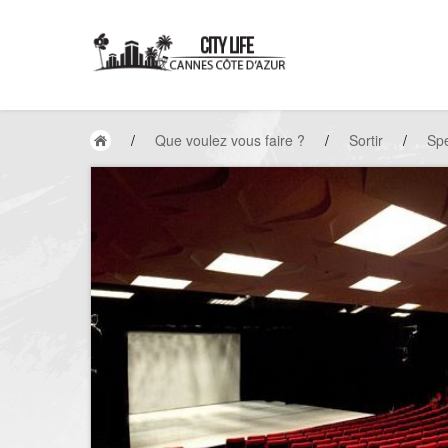
/
Que voulez vous faire ?
/
Sortir
/
Spe