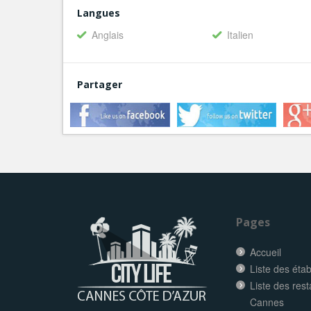
Langues
Anglais
Italien
Partager
Pages
Accueil
Liste des éta
Liste des res
Cannes