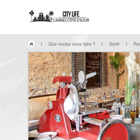
/
Que voulez vous faire ?
/
Sortir
/
Res