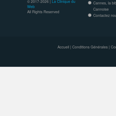
© 2017-
2026 |
La Clinique du
Cannes, la bi
Web
Cannoise
All Rights Reserved
Contactez no
Accueil
|
Conditions Générales
|
Con