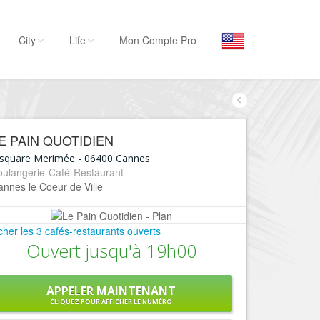
City
Life
Mon Compte Pro
Par activité
Séjourner
E PAIN QUOTIDIEN
Hôtels, ...
 square Merimée
-
06400
Cannes
Visiter
oulangerie-Café-Restaurant
nnes le Coeur de Ville
Musées, ...
Sortir
icher les 3 cafés-restaurants ouverts
Restaurants, ...
Ouvert jusqu'à 19h00
Commerces
Mode, ...
APPELER MAINTENANT
Loisirs
CLIQUEZ POUR AFFICHER LE NUMÉRO
Plages, sports, ...