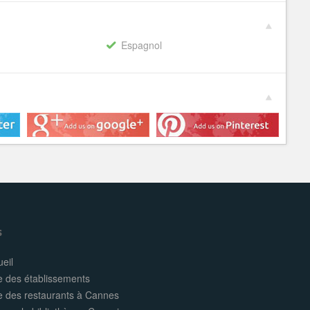
Espagnol
s
eil
e des établissements
te des restaurants à Cannes