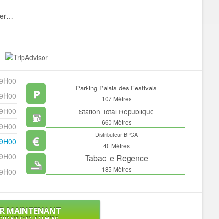
ner…
19H00
Parking Palais des Festivals
19H00
107 Mètres
19H00
Station Total République
660 Mètres
19H00
Distributeur BPCA
19H00
40 Mètres
19H00
Tabac le Regence
185 Mètres
19H00
ER MAINTENANT
OUR AFFICHER LE NUMÉRO