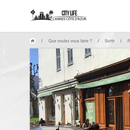
/
Que voulez vous faire ?
/
Sortir
/
R