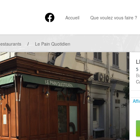
Accueil
Que voulez vous faire ?
estaurants
/
Le Pain Quotidien
L
5
B
Ca
Aff