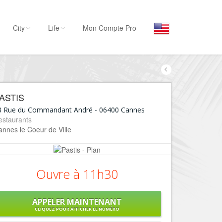
City
Life
Mon Compte Pro
Par activité
Séjourner
ASTIS
Hôtels, ...
8 Rue du Commandant André
-
06400
Cannes
Visiter
estaurants
nnes le Coeur de Ville
Musées, ...
Sortir
Restaurants, ...
Ouvre à 11h30
Commerces
Mode, ...
APPELER MAINTENANT
Loisirs
CLIQUEZ POUR AFFICHER LE NUMÉRO
Plages, sports, ...