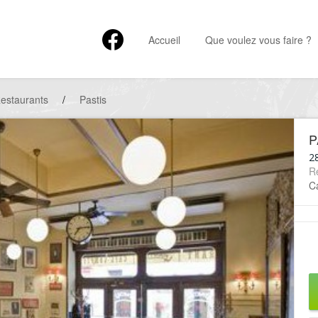
Accueil
Que voulez vous faire ?
estaurants
/
Pastis
P
2
R
Ca