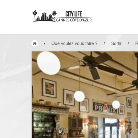
/
Que voulez vous faire ?
/
Sortir
/
R