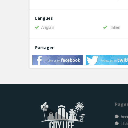
Langues
Anglais
Italien
Partager
Page
Accu
List