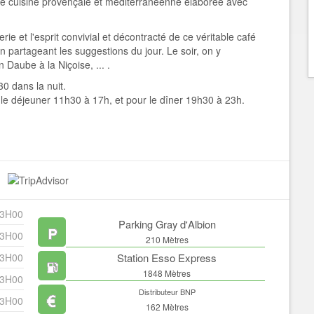
e cuisine provençale et méditerranéenne élaborée avec
ie et l'esprit convivial et décontracté de ce véritable café
en partageant les suggestions du jour. Le soir, on y
Daube à la Niçoise, ... .
0 dans la nuit.
 le déjeuner 11h30 à 17h, et pour le dîner 19h30 à 23h.
23H00
Parking Gray d'Albion
23H00
210 Mètres
23H00
Station Esso Express
1848 Mètres
23H00
Distributeur BNP
23H00
162 Mètres