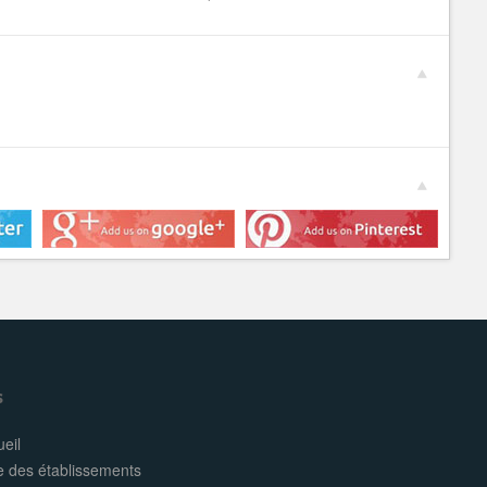
s
eil
e des établissements