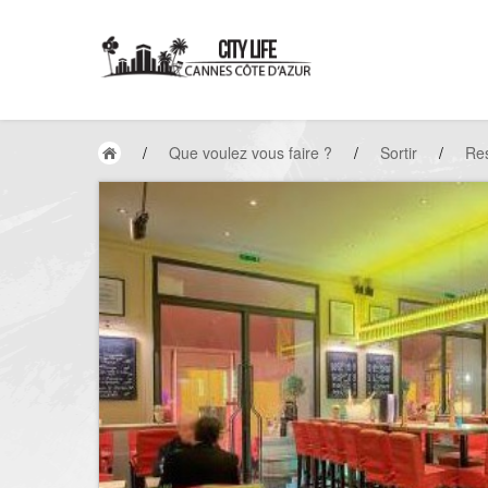
/
Que voulez vous faire ?
/
Sortir
/
Res