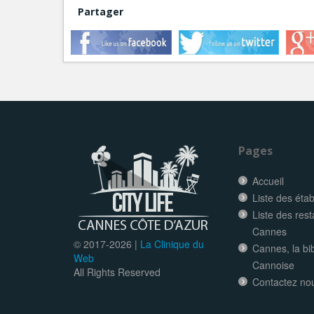
Partager
Pages
Accueil
Liste des éta
Liste des res
Cannes
© 2017-
2026 |
La Clinique du
Cannes, la bi
Web
Cannoise
All Rights Reserved
Contactez no