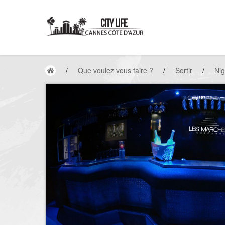
/
Que voulez vous faire ?
/
Sortir
/
Nig