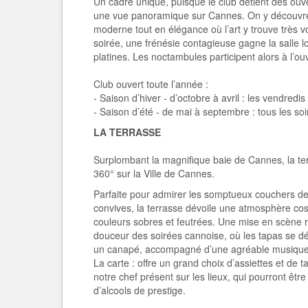
Un cadre unique, puisque le club détient des ouve
une vue panoramique sur Cannes. On y découvre
moderne tout en élégance où l’art y trouve très vol
soirée, une frénésie contagieuse gagne la salle l
platines. Les noctambules participent alors à l’o
Club ouvert toute l’année :
- Saison d’hiver - d’octobre à avril : les vendred
- Saison d’été - de mai à septembre : tous les s
LA TERRASSE
Surplombant la magnifique baie de Cannes, la te
360° sur la Ville de Cannes.
Parfaite pour admirer les somptueux couchers de s
convives, la terrasse dévoile une atmosphère co
couleurs sobres et feutrées. Une mise en scène r
douceur des soirées cannoise, où les tapas se d
un canapé, accompagné d’une agréable musique
La carte : offre un grand choix d’assiettes et de 
notre chef présent sur les lieux, qui pourront êt
d’alcools de prestige.