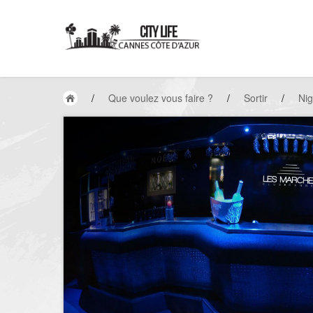
/
Que voulez vous faire ?
/
Sortir
/
Nig