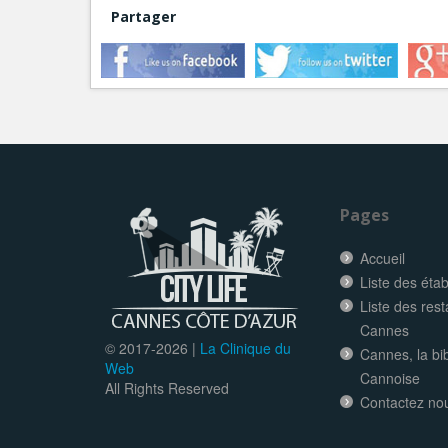
Partager
Pages
Accueil
Liste des éta
Liste des res
Cannes
© 2017-
2026 |
La Clinique du
Cannes, la bi
Web
Cannoise
All Rights Reserved
Contactez no