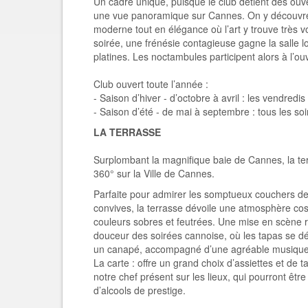
Un cadre unique, puisque le club détient des ouve
une vue panoramique sur Cannes. On y découvre
moderne tout en élégance où l’art y trouve très vol
soirée, une frénésie contagieuse gagne la salle l
platines. Les noctambules participent alors à l’o
Club ouvert toute l’année :
- Saison d’hiver - d’octobre à avril : les vendred
- Saison d’été - de mai à septembre : tous les s
LA TERRASSE
Surplombant la magnifique baie de Cannes, la te
360° sur la Ville de Cannes.
Parfaite pour admirer les somptueux couchers de s
convives, la terrasse dévoile une atmosphère co
couleurs sobres et feutrées. Une mise en scène r
douceur des soirées cannoise, où les tapas se d
un canapé, accompagné d’une agréable musique
La carte : offre un grand choix d’assiettes et de 
notre chef présent sur les lieux, qui pourront êt
d’alcools de prestige.